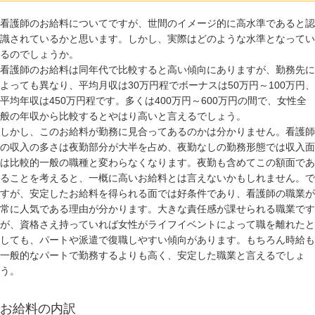
看護師のお給料についてですが、世間のイメージ的に高水準であると認
識されているかと思います。しかし、実際はどのような水準となってい
るのでしょうか。
看護師のお給料は同年代で比較すると高い傾向にありますが、勤務先に
よっても異なり、平均月収は30万円程でボーナスは50万円～100万円、
平均年収は450万円程です。多くは400万円～600万円の間で、女性全
般の年収から比較するとやはり高いと言えるでしょう。
しかし、このお給料が勤務に見合ってあるのかは分かりません。看護師
の収入の多さは夜勤部分が大半を占め、夜勤なしの勤務形態では収入面
は比較的一般の職種と変わらなくなります。夜勤も含めてこの額面であ
ることを考えると、一概に高いお給料とは言えないかもしれません。で
すが、安定したお給料を得られる面では好条件であり、看護師の職業が
常に人気である理由が分かります。大きな責任感が課せられる職業です
が、資格さえ持っていれば女性がライフイベントによって職を離れたと
しても、パートや派遣で復職しやすい傾向があります。もちろん時給も
一般的なパートで勤務するよりも高く、安定した職業と言えるでしょ
う。
お給料の内訳