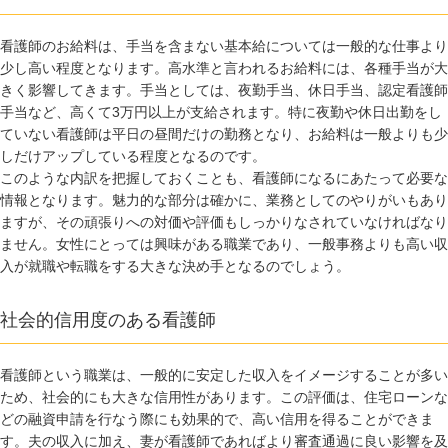
看護師のお給料は、手当を含まない基本給については一般的な仕事より
少し高い程度となります。高水準と言われるお給料には、各種手当が大
きく影響してきます。手当としては、夜勤手当、休日手当、認定看護師
手当など、高くて3万円以上が支給されます。特に夜勤や休日出勤をし
ていない看護師は平日の昼間だけの勤務となり、お給料は一般よりも少
しだけアップしている程度となるのです。
このような内訳を把握しておくことも、看護師になるにあたって必要な
情報となります。魅力的な部分は確かに、業務としてのやりがいもあり
ますが、その頑張りへの対価や評価もしっかりなされていなければなり
ません。女性にとっては興味がある職業であり、一般事務よりも高い収
入が就職や転職をする大きな決め手となるのでしょう。
社会的信用度のある看護師
看護師という職業は、一般的に安定した収入をイメージすることが多い
ため、社会的にも大きな信用性があります。この評価は、住宅ローンな
どの融資申請を行なう際にも効果的で、高い信用を得ることができま
す。夫の収入に加え、妻が看護師であればより審査通過に良い影響を及