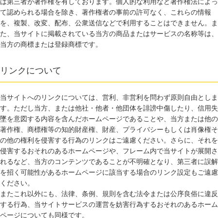
は第三者が著作権を有しております。個人的な利用など著作権法によっ
て認められる場合を除き、著作権者の事前の許可なく、これらの情報
を、複製、改変、配布、公衆送信などで利用することはできません。ま
た、当サイトに掲載されている当方の商品またはサービスの名称等は、
当方の商標または登録商標です。
リンクについて
当サイトへのリンクについては、営利、非営利を問わず原則自由としま
す。ただし当方、または他社・他者・他団体を誹謗中傷したり、信用失
墜を意図する内容を含んだホームページであることや、当方または他の
著作権、商標権等の知的財産権、財産、プライバシーもしくは肖像権そ
の他の権利を侵害する行為のリンクはご遠慮ください。さらに、それを
侵害するおそれのあるホームページや、フレーム内で当サイトが展開さ
れるなど、当方のコンテンツであることが不明確となり、第三者に誤解
を招く可能性があるホームページに該当する場合のリンク設定もご遠慮
ください。
またこれ以外にも、法律、条例、規則を含む法令または公序良俗に違反
する行為、当サイトサービスの運営を妨害行為するおそれのあるホーム
ページについても同様です。